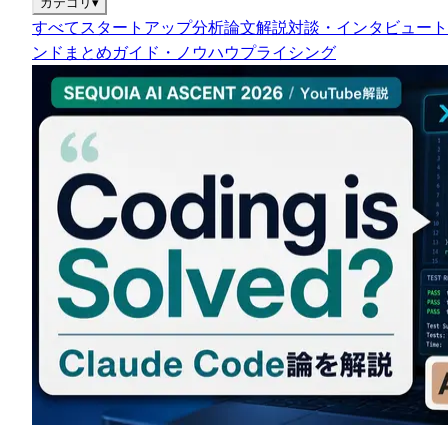
カテゴリ
▾
すべて
スタートアップ分析
論文解説
対談・インタビュー
ト
ンドまとめ
ガイド・ノウハウ
プライシング