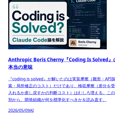
Anthropic Boris Cherny『Coding Is Solved
本当の意味
『coding is solved』が解いたのは実装摩擦（雛形・API
索・局所修正のコスト）だけであり、検収摩擦（差分を受
入れるか差し戻すかの判断コスト）はむしろ増える。この
別から、開発組織が何を標準化すべきかを読み直す。
2026/05/09
AI