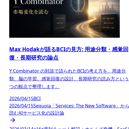
Max Hodakが語るBCIの見方: 用途分類・感覚回
復・長期研究の論点
Y Combinator の対談で語られたBCIの考え方を、用途分
類、脳の学習、感覚回復の設計、長期研究の読み方という
つの観点で整理します。
2026/04/15
BCI
2026/04/15
Sequoia「Services: The New Software」か
読むAIサービス化の設計論