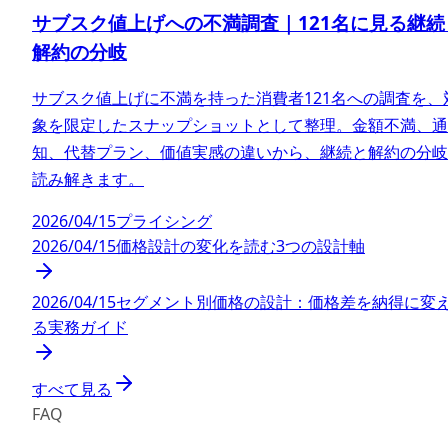
サブスク値上げへの不満調査｜121名に見る継続
解約の分岐
サブスク値上げに不満を持った消費者121名への調査を、
象を限定したスナップショットとして整理。金額不満、通
知、代替プラン、価値実感の違いから、継続と解約の分岐
読み解きます。
2026/04/15
プライシング
2026/04/15
価格設計の変化を読む3つの設計軸
2026/04/15
セグメント別価格の設計：価格差を納得に変
る実務ガイド
すべて見る
FAQ