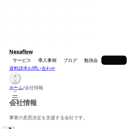
Nexaflow
サービス
導入事例
ブログ
勉強会
会社情報
資料請求
お問い合わせ
メ
ニ
ュ
ホーム
/
会社情報
ー
会社情報
事業の意思決定を支援する会社です。