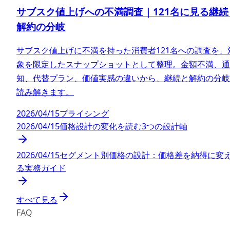
サブスク値上げへの不満調査｜121名に見る継続
解約の分岐
サブスク値上げに不満を持った消費者121名への調査を、
象を限定したスナップショットとして整理。金額不満、通
知、代替プラン、価値実感の違いから、継続と解約の分岐
読み解きます。
2026/04/15
プライシング
2026/04/15
価格設計の変化を読む3つの設計軸
2026/04/15
セグメント別価格の設計：価格差を納得に変
る実務ガイド
すべて見る
FAQ