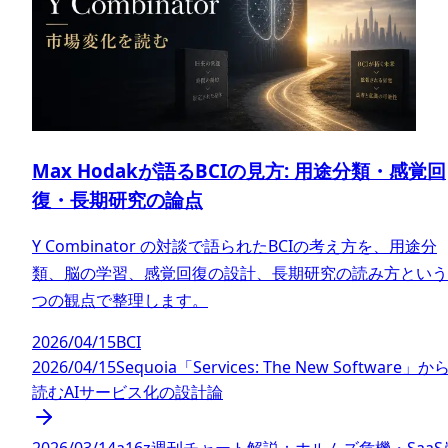
Max Hodakが語るBCIの見方: 用途分類・感覚回
復・長期研究の論点
Y Combinator の対談で語られたBCIの考え方を、用途分
類、脳の学習、感覚回復の設計、長期研究の読み方という
つの観点で整理します。
2026/04/15
BCI
2026/04/15
Sequoia「Services: The New Software」か
読むAIサービス化の設計論