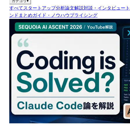
カテゴリ
▾
すべて
スタートアップ分析
論文解説
対談・インタビュー
ト
ンドまとめ
ガイド・ノウハウ
プライシング