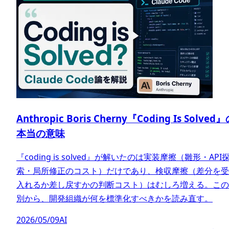
Anthropic Boris Cherny『Coding Is Solved
本当の意味
『coding is solved』が解いたのは実装摩擦（雛形・API
索・局所修正のコスト）だけであり、検収摩擦（差分を受
入れるか差し戻すかの判断コスト）はむしろ増える。この
別から、開発組織が何を標準化すべきかを読み直す。
2026/05/09
AI