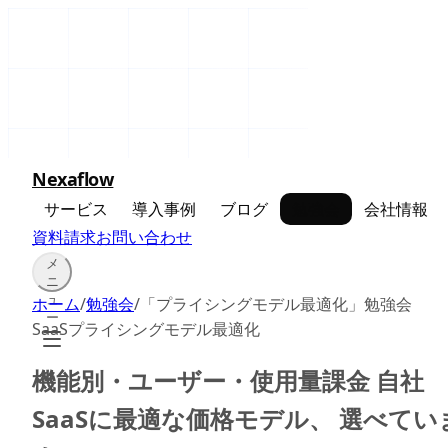
Nexaflow
サービス
導入事例
ブログ
勉強会
会社情報
資料請求
お問い合わせ
メ
ニ
ュ
ホーム
/
勉強会
/
「プライシングモデル最適化」勉強会
ー
SaaS
プライシングモデル最適化
機能別・ユーザー・使用量課金 自社
SaaSに最適な価格モデル、 選べてい