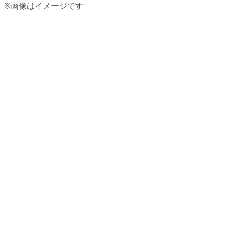
※画像はイメージです
まずは無料で、価格設計の考え方を学んでみませんか？
オンライン・オフライン両方対応。日程は個別に調整いた
ます。
勉強会に申し込む（無料）
無料相談を予約