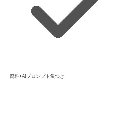
資料+AIプロンプト集つき
CRM / SFA
プロジェクト管理